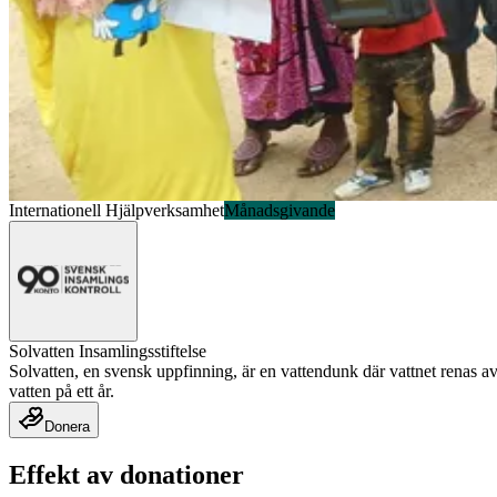
Internationell Hjälpverksamhet
Månadsgivande
Solvatten Insamlingsstiftelse
Solvatten, en svensk uppfinning, är en vattendunk där vattnet renas av s
vatten på ett år.
Donera
Effekt av donationer